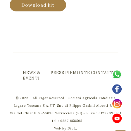
Download kit
NEWS &
PRESS
PIEMONTE
CONTATTI
EVENTI
©
2026
-
All Right Reserved
-
Società Agricola Fondiaria
Ligure Toscana S.A.F.T. Snc di Filippo Gaslini Alberti & C.
Via del Chianti 6 -56030 Terricciola (PI) - P.Iva : 01292090501
- tel :
0587 658505
Web by
Dibix