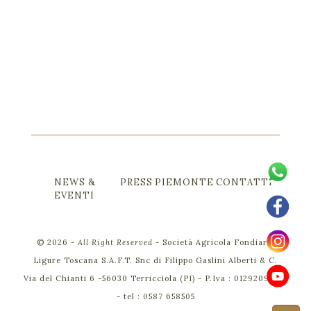
NEWS &
PRESS
PIEMONTE
CONTATTI
EVENTI
©
2026
-
All Right Reserved
-
Società Agricola Fondiaria
Ligure Toscana S.A.F.T. Snc di Filippo Gaslini Alberti & C.
Via del Chianti 6 -56030 Terricciola (PI) - P.Iva : 01292090501
- tel :
0587 658505