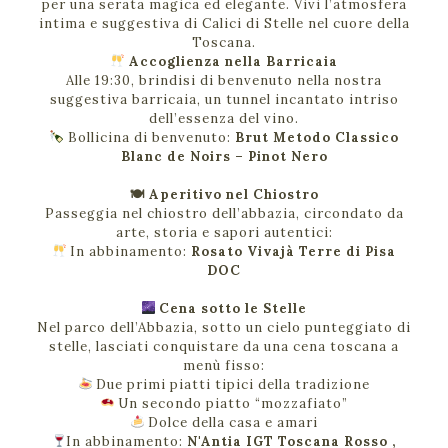
per una serata magica ed elegante. Vivi l’atmosfera
intima e suggestiva di Calici di Stelle nel cuore della
Toscana.
Accoglienza nella Barricaia
Alle 19:30, brindisi di benvenuto nella nostra
suggestiva barricaia, un tunnel incantato intriso
dell’essenza del vino.
Bollicina di benvenuto:
Brut Metodo Classico
Blanc de Noirs – Pinot Nero
🍽 Aperitivo nel Chiostro
Passeggia nel chiostro dell’abbazia, circondato da
arte, storia e sapori autentici:
In abbinamento:
Rosato Vivajà Terre di Pisa
DOC
Cena sotto le Stelle
Nel parco dell’Abbazia, sotto un cielo punteggiato di
stelle, lasciati conquistare da una cena toscana a
menù fisso:
Due primi piatti tipici della tradizione
Un secondo piatto “mozzafiato”
Dolce della casa e amari
In abbinamento:
N'Antia IGT Toscana Rosso ,